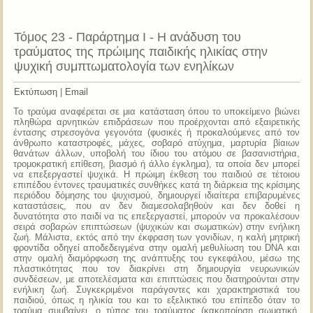
Τόμος 23 - Παράρτημα Ι - Η ανάδυση του
τραύματος της πρώιμης παιδικής ηλικίας στην
ψυχική συμπτωματολογία των ενηλίκων
Εκτύπωση
|
Email
Το τραύμα αναφέρεται σε μια κατάσταση όπου το υποκείμενο βιώνει
πληθώρα αρνητικών επιδράσεων που προέρχονται από εξαιρετικής
έντασης στρεσογόνα γεγονότα (φυσικές ή προκαλούμενες από τον
άνθρωπο καταστροφές, μάχες, σοβαρό ατύχημα, μαρτυρία βίαιων
θανάτων άλλων, υποβολή του ίδιου του ατόμου σε βασανιστήρια,
τρομοκρατική επίθεση, βιασμό ή άλλο έγκλημα), τα οποία δεν μπορεί
να επεξεργαστεί ψυχικά. Η πρώιμη έκθεση του παιδιού σε τέτοιου
επιπέδου έντονες τραυματικές συνθήκες κατά τη διάρκεια της κρίσιμης
περιόδου δόμησης του ψυχισμού, δημιουργεί ιδιαίτερα επιβαρυμένες
καταστάσεις, που αν δεν διαμεσολαβηθούν και δεν δοθεί η
δυνατότητα στο παιδί να τις επεξεργαστεί, μπορούν να προκαλέσουν
σειρά σοβαρών επιπτώσεων (ψυχικών και σωματικών) στην ενήλικη
ζωή. Μάλιστα, εκτός από την έκφραση των γονιδίων, η καλή μητρική
φροντίδα οδηγεί αποδεδειγμένα στην ομαλή μεθυλίωση του DNA και
στην ομαλή διαμόρφωση της ανάπτυξης του εγκεφάλου, μέσω της
πλαστικότητας που τον διακρίνει στη δημιουργία νευρωνικών
συνδέσεων, με αποτελέσματα και επιπτώσεις που διατηρούνται στην
ενήλικη ζωή. Συγκεκριμένοι παράγοντες και χαρακτηριστικά του
παιδιού, όπως η ηλικία του και το εξελικτικό του επίπεδο όταν το
τραύμα συμβαίνει, ο τύπος του τραύματος (κακοποίηση σωματική,