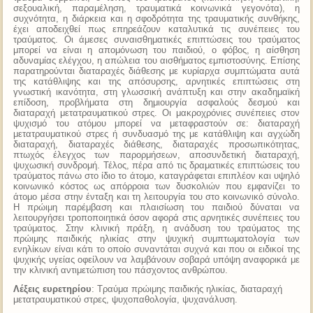
σεξουαλική, παραμέληση, τραυματικά κοινωνικά γεγονότα), η
συχνότητα, η διάρκεια και η σφοδρότητα της τραυματικής συνθήκης,
έχει αποδειχθεί πως επηρεάζουν καταλυτικά τις συνέπειες του
τραύματος. Οι άμεσες συναισθηματικές επιπτώσεις του τραύματος
μπορεί να είναι η απομόνωση του παιδιού, ο φόβος, η αίσθηση
αδυναμίας ελέγχου, η απώλεια του αισθήματος εμπιστοσύνης. Επίσης
παρατηρούνται διαταραχές διάθεσης με κυρίαρχα συμπτώματα αυτά
της κατάθλιψης και της απόσυρσης, αρνητικές επιπτώσεις στη
γνωστική ικανότητα, στη γλωσσική ανάπτυξη και στην ακαδημαϊκή
επίδοση, προβλήματα στη δημιουργία ασφαλούς δεσμού και
διαταραχή μετατραυματικού στρες. Οι μακροχρόνιες συνέπειες στον
ψυχισμό του ατόμου μπορεί να μεταφραστούν σε: διαταραχή
μετατραυματικού στρες ή συνδυασμό της με κατάθλιψη και αγχώδη
διαταραχή, διαταραχές διάθεσης, διαταραχές προσωπικότητας,
πτωχός έλεγχος των παρορμήσεων, αποσυνδετική διαταραχή,
ψυχωσική συνδρομή. Τέλος, πέρα από τις δραματικές επιπτώσεις του
τραύματος πάνω στο ίδιο το άτομο, καταγράφεται επιπλέον και υψηλό
κοινωνικό κόστος ως απόρροια των δυσκολιών που εμφανίζει το
άτομο μέσα στην ένταξη και τη λειτουργία του στο κοινωνικό σύνολο.
Η πρώιμη παρέμβαση και πλαισίωση του παιδιού δύναται να
λειτουργήσει τροποποιητικά όσον αφορά στις αρνητικές συνέπειες του
τραύματος. Στην κλινική πράξη, η ανάδυση του τραύματος της
πρώιμης παιδικής ηλικίας στην ψυχική συμπτωματολογία των
ενηλίκων είναι κάτι το οποίο συναντάται συχνά και που οι ειδικοί της
ψυχικής υγείας οφείλουν να λαμβάνουν σοβαρά υπόψη αναφορικά με
την κλινική αντιμετώπιση του πάσχοντος ανθρώπου.
Λέξεις ευρετηρίου
: Τραύμα πρώιμης παιδικής ηλικίας, διαταραχή
μετατραυματικού στρες, ψυχοπαθολογία, ψυχανάλυση.