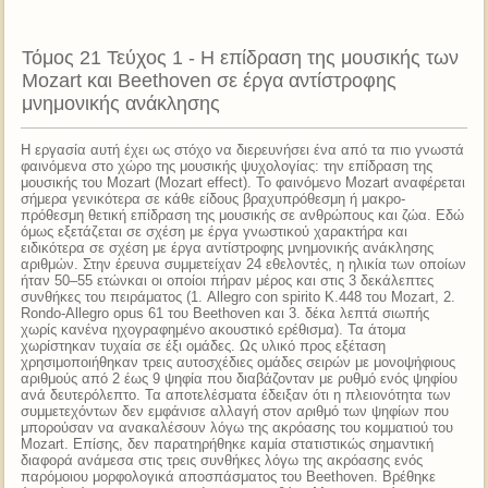
Τόμος 21 Τεύχος 1 - Η επίδραση της μουσικής των
Mozart και Beethoven σε έργα αντίστροφης
μνημονικής ανάκλησης
Η εργασία αυτή έχει ως στόχο να διερευνήσει ένα από τα πιο γνωστά
φαινόμενα στο χώρο της μουσικής ψυχολογίας: την επίδραση της
μουσικής του Mozart (Mozart effect). Το φαινόμενο Mozart αναφέρεται
σήμερα γενικότερα σε κάθε είδους βραχυπρόθεσμη ή μακρο-
πρόθεσμη θετική επίδραση της μουσικής σε ανθρώπους και ζώα. Εδώ
όμως εξετάζεται σε σχέση με έργα γνωστικού χαρακτήρα και
ειδικότερα σε σχέση με έργα αντίστροφης μνημονικής ανάκλησης
αριθμών. Στην έρευνα συμμετείχαν 24 εθελοντές, η ηλικία των οποίων
ήταν 50–55 ετώνκαι οι οποίοι πήραν μέρος και στις 3 δεκάλεπτες
συνθήκες του πειράματος (1. Allegro con spirito K.448 του Mozart, 2.
Rondo-Allegro opus 61 του Beethoven και 3. δέκα λεπτά σιωπής
χωρίς κανένα ηχογραφημένο ακουστικό ερέθισμα). Τα άτομα
χωρίστηκαν τυχαία σε έξι ομάδες. Ως υλικό προς εξέταση
χρησιμοποιήθηκαν τρεις αυτοσχέδιες ομάδες σειρών με μονοψήφιους
αριθμούς από 2 έως 9 ψηφία που διαβάζονταν με ρυθμό ενός ψηφίου
ανά δευτερόλεπτο. Τα αποτελέσματα έδειξαν ότι η πλειονότητα των
συμμετεχόντων δεν εμφάνισε αλλαγή στον αριθμό των ψηφίων που
μπορούσαν να ανακαλέσουν λόγω της ακρόασης του κομματιού του
Mozart. Επίσης, δεν παρατηρήθηκε καμία στατιστικώς σημαντική
διαφορά ανάμεσα στις τρεις συνθήκες λόγω της ακρόασης ενός
παρόμοιου μορφολογικά αποσπάσματος του Beethoven. Βρέθηκε