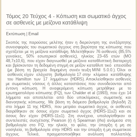
Τόμος 20 Τεύχος 4 - Κόπωση και σωματικό άγχος
σε ασθενείς με μείζονα κατάθλιψη
Εκτύπωση
|
Email
Σκοπός της παρούσας μελέτης ήταν η διερεύνηση της ανεξάρτητης
συνεισφοράς του σωματικού άγχους στη βαρύτητα της κόπωσης που
σχετίζεται με τη μείζονα κατάθλιψη. Μελετήθηκαν 76 ασθενείς (85,5%
γυναίκες, 50% εσωτερικοί ασθενείς), ηλικίας 23–65 ετών (MO
48,7±10,6), που είχαν διαγνωσθεί με μείζονα καταθλιπτική διαταραχή
και βρίσκονταν τη δεδομένη στιγμή σε μείζον καταθλιπ τικό επεισόδιο
(με βάση τη βραχεία δομημένη συνέν τευξη ΜΙΝΙ 5.0.0.). Όλοι οι
ασθενείς είχαν ελάχιστη βαθμολογία 17 στην κλίμακα κατάθλιψης
του Hamilton των 17 λημμάτων (HDRS). Αποκλείσθηκαν ασθενείς
με σωματικές νόσους ή άλλες καταστάσεις που συνοδεύονται από
έντονη κόπωση. Η αναφερόμενη κόπωση μετρήθηκε με το
ερωτηματολόγιο κόπωσης (FQ), των Chalder et al (1993), που έχει 14
λήμματα και αποτελείται από δύο υποκλίμακες, σωματικής και
διανοητικής κόπωσης. Με βάση τη διάμεσο βαθμολογία (δηλαδή 2)
στο λήμμα 11 της HDRS, που μετράει σωματικό άγχος, οι ασθενείς
διαιρέθηκαν σε όσους είχαν σωματικό άγχος (HDRS-11≥2) και σε
όσους δεν είχαν (HDRS-11≤1). Στη συνέχεια, υπολογίσθηκαν οι
συντελεστές συσχέτισης Pearson (r) ή Spearman (rho) ανάμεσα στη
βαθμολογία στο FQ, την ηλικία, το φύλο, την ύπαρξη ή μη σε
νοσηλεία, τη βαθμολογία στην HDRS και την ύπαρξη ή μη σωματικού
άγχους. Τελικά, πραγματοποιήθηκε ανάλυση πολλαπλής