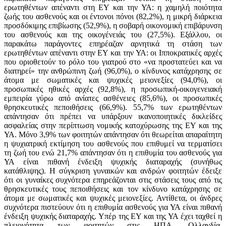
ερωτηθέντων απέναντι στη ΕΥ και την ΥΑ: η χαμηλή ποιότητα
ζωής του ασθενούς και οι έντονοι πόνοι (82,2%), η μικρή διάρκεια
προσδόκιμης επιβίωσης (52,9%), η σοβαρή οικονομική επιβάρυνση
του ασθενούς και της οικογένειάς του (27,5%). Εξάλλου, οι
παρακάτω παράγοντες επηρέαζαν αρνητικά τη στάση των
ερωτηθέντων απέναντι στην ΕΥ και την ΥΑ: οι Ιπποκρατικές αρχές
που οριοθετούν το ρόλο του γιατρού στο «να προστατεύει και να
διατηρεί» την ανθρώπινη ζωή (96,0%), ο κίνδυνος κατάχρησης σε
άτομα με σωματικές και ψυχικές μειονεξίες (94,0%), οι
προσωπικές ηθικές αρχές (92,8%), η προσωπική-οικογενειακή
εμπειρία γύρω από ανίατες ασθένειες (85,6%), οι προσωπικές
θρησκευτικές πεποιθήσεις (66,9%). 55,7% των ερωτηθέντων
απάντησαν ότι πρέπει να υπάρξουν ικανοποιητικές δικλείδες
ασφαλείας στην περίπτωση νομικής κατοχύρωσης της ΕΥ και της
ΥΑ. Μόνο 3,9% των φοιτητών απάντησαν ότι θεωρείται απαραίτητη
η ψυχιατρική εκτίμηση του ασθενούς που επιθυμεί να τερματίσει
τη ζωή του ενώ 21,7% απάντησαν ότι η επιθυμία του ασθενούς για
ΥΑ είναι πιθανή ένδειξη ψυχικής διαταραχής (συνήθως
κατάθλιψης). Η σύγκριση γυναικών και ανδρών φοιτητών έδειξε
ότι οι γυναίκες συχνότερα επηρεάζονται στις στάσεις τους από τις
θρησκευτικές τους πεποιθήσεις και τον κίνδυνο κατάχρησης σε
άτομα με σωματικές και ψυχικές μειονεξίες. Αντίθετα, οι άνδρες
συχνότερα πιστεύουν ότι η επιθυμία ασθενούς για ΥΑ είναι πιθανή
ένδειξη ψυχικής διαταραχής. Υπέρ της ΕΥ και της ΥΑ έχει ταχθεί η
πλειονότητα των φοιτητών στις ΗΠΑ, Ολλανδία,