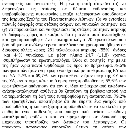
ανεπαρκείς και αντιφατικές. Η μελέτη αυτή στοχεύει (α) να
διερευνήσει τις στάσεις σε θέματα ευθανασίας και
υποβοηθούμενης αυτοκτονίας μεταξύ τελειόφοιτων σπουδαστών
της Ιατρικής Σχολής του Πανεπιστημίου Αθηνών, (β) να εντοπίσει
πιθανές διαφορές στις στάσεις ανδρών και γυναικών φοιτητών, και
(γ) να παρουσιάσει και να σχολιάσει τις στάσεις φοιτητών ιατρικής
σε διάφορες χώρες του κόσμου. Για τη μελέτη αυτή αναπτύχθηκε
και χρησιμοποιήθηκε ένα ερωτηματολόγιο 20 ερωτήσεων που
βασίσθηκε σε ανάλογα ερωτηματολόγια που χρησιμοποιήθηκαν σε
διάφορες άλλες χώρες. 251 τελειόφοιτοι ιατρικής (55% άνδρες
και 44% γυναίκες), με μέση ηλικία 24,7 (±1,8) χρόνια,
συμπλήρωσαν το ερωτηματολόγιο. Όλοι οι φοιτητές της με λέ
της ήταν Χρισ τιανοί Ορθόδοξοι ως προς το θρήσκευμα. 79,6%
των φοιτητών ήταν ενημερωμένοι σχετικά με τα θέματα της ΕΥ και
της ΥΑ. 52% και 69,7% των ερωτηθέντων ήταν υπέρ της ΕΥ και
της ΥΑ, αντίστοιχα, κάτω από ορισμένες προϋποθέσεις. 55,6% των
ερωτηθέντων απάντησαν ότι εάν οι ίδιοι υπέφεραν από επώδυνη-
ανίατη-καταληκτική ασθένεια θα ζητούσαν τη βοήθεια ιατρού για
να τερματίσουν τη ζωή τους (υποβοηθούμενη αυτοκτονία). 79,2%
των ερωτηθέντων υποστήριξαν ότι θα έπρεπε ένα γιατρός υπό
προϋποθέσεις ή και ανεξάρτητα προϋποθέσεων να εκτελέσει την
επιθυμία ενός ασθενούς που πάσχει από ανίατη -επώδυνη
-καταληκτική ασθένεια και να προχωρήσει σε διακοπή της
μηχανικής υποστήριξης των ζωτικών του λειτουργιών. Οι
παρακάτω παράγοντες επηρέαζαν θετικά τη στάση των