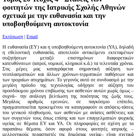
φοιτητών της Ιατρικής Σχολής Αθηνών
σχετικά με την ευθανασία και την
υποβοηθούμενη αυτοκτονία
Εκτύπωση
|
Email
Η ευθανασία (ΕΥ) και η υποβοηθούμενη αυτοκτονία (ΥΑ), δηλαδή
η εθελοντική ευθανασία, αποτελούν αντικείμενο εκτεταμένων
συζητήσεων μεταξύ επιστημόνων διαφορετικών
κατευθύνσεων (ιατροί, νομικοί, κληρικοί κ.ά.) τα τελευταία χρόνια.
Στις μέρες μας καταγράφεται σημαντική αύξηση των
νεοπλασματικών και άλλων χρόνιων-τερματικών παθήσεων και
των τροχαίων ατυχημάτων. Το γεγονός αυτό σε συνδυασμό με την
μεγάλη πρόοδο της τεχνολογίας οδήγησε σε αύξηση του
προσδόκιμου χρόνου επιβίωσης των ασθενών αυτών χωρίς όμως –
συχνά– την ανάλογη βελτίωση της ποιότητας της ζωής τους.
Μεγάλος αριθμός ερευνών, σε παγκόσμιο επίπεδο,
πραγματοποιείται προκειμένου να καταγραφούν οι απόψεις-τάσεις
του γενικού πληθυσμού, των ασθενών με ανίατες ασθένειες και
των συγγενών τους όπως επίσης και των επαγγελματιών ψυχικής
υγείας σε θέματα ΕΥ και ΥΑ. Οι πληροφορίες σε σχέση με τα
παραπάνω θέματα, όσον αφορά στους φοιτητές ιατρικής –
μελλοντικούς περασπιστές της δημόσιας υγείας– είναι σχετικά