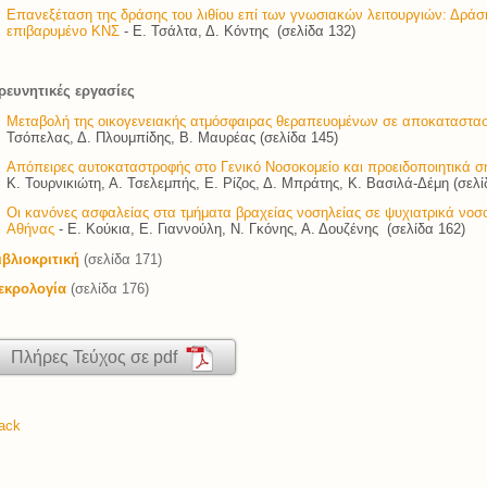
Επανεξέταση της δράσης του λιθίου επί των γνωσιακών λειτουργιών: Δράση
επιβαρυμένο ΚΝΣ
- Ε. Τσάλτα, Δ. Κόντης (σελίδα 132)
ρευνητικές εργασίες
Μεταβολή της οικογενειακής ατμόσφαιρας θεραπευομένων σε αποκαταστασ
Τσόπελας, Δ. Πλουμπίδης, Β. Μαυρέας (σελίδα 145)
Απόπειρες αυτοκαταστροφής στο Γενικό Νοσοκομείο και προειδοποιητικά 
Κ. Τουρνικιώτη, Α. Τσελεμπής, Ε. Ρίζος, Δ. Μπράτης, Κ. Βασιλά-Δέμη (σελί
Οι κανόνες ασφαλείας στα τμήματα βραχείας νοσηλείας σε ψυχιατρικά νοσο
Αθήνας
- Ε. Κούκια, Ε. Γιαννούλη, Ν. Γκόνης, Α. Δουζένης (σελίδα 162)
ιβλιοκριτική
(σελίδα 171)
εκρολογία
(σελίδα 176)
Πλήρες Τεύχος σε pdf
ack