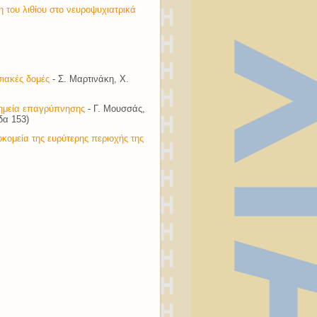
 του λιθίου στο νευροψυχιατρικά
ιακές δομές
- Σ. Μαρτινάκη, Χ.
σημεία επαγρύπνησης
- Γ. Μουσσάς,
δα 153)
κομεία της ευρύτερης περιοχής της