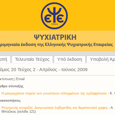
ροπή
Τελευταίο Τεύχος
Υπό έκδοση
Υποβολή Ά
όμος 20 Τεύχος 2 - Απρίλιος - Ιούνιος 2009
κτύπωση
|
Email
ρθρο σύνταξης
Η μακροχρόνια πορεία των γνωστικών ελλειμμάτων της σχιζοφρένειας
- Κ.
νασκοπήσεις
Ψυχογενής ανορεξία: Διαγνωστικά λαβύρινθος και θεραπευτικά γρίφος
- Α.
Μποζίκας (σελίδα 121)