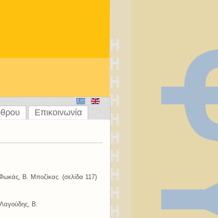
ρθρου
Επικοινωνία
 Φωκάς, Β. Μποζίκας (σελίδα 117)
 Λαγούδης, Β.