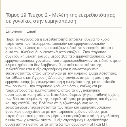
Τόμος 19 Τεύχος 2 - Μελέτη της ευερεθιστότητας
σε γυναίκες στην εμμηνόπαυση
Εκτύπωση
|
Email
Παρά το γεγονός ότι η ευερεθιστότητα αποτελεί συχνά το κύριο
παράπονο των περιεμμηνοπαυσικών και εμμηνοπαυσιακών
γυναικών, μελέτες που να εστιάζουν ειδικά στην ευερεθιστότητα σ’
αυτό τον πληθυσμό, ουσιαστικά απουσιάζουν. Στην παρούσα
συγχρονική μελέτη έλαβαν μέρος 163 περιεμμηνοπαυσιακές και
εμμηνοπαυσιακές γυναίκες, που παρακολουθούνταν σε ειδικό ιατρείο
κλιμακτηρίου και δεν λάμβαναν θεραπεία υποκατάστασης.
Μελετήθηκε εάν η εξωστρεφόμενη και η εσωστρεφόμενη
ευερεθιστότητα, όπως μετρήθηκαν με την κλίμακα Ευερεθιστότητας,
Κατάθλιψης και Άγχους (IDA scale), συνδέονται με τη φάση της
εμμηνόπαυσης (περιεμμηνόπαυση ή εμμηνόπαυση), με τα επίπεδα
των ορμονών, την παρουσία χρόνιας νόσου, καθώς και με
παραμέτρους της εμμηνόπαυσης, όπως τα αγγειοκινητικά
συμπτώματα και η αϋπνία. Επιπλέον, διερευνήθηκε η πιθανή σχέση
των δύο υποκλιμάκων της ευερεθιστότητας με μετρήσεις του άγχους
και της κατάθλιψης. Βρέθηκε ότι η εξωστρεφόμενη και η
εσωστρεφόμενηευερεθιστότητα των περι- και εμμηνοπαυσιακών
γυναικών συσχετίζονται με την παρουσία χρόνιας νόσου, μιας
παραμέτρου που μπορεί εν μέρει να επηρεάζεται από τη μεγαλύτερη
ηλικία των γυναικών αυτών. Η εξωστρεφόμενη ευερεθιστότητα
συσχετίστηκε θετικά με τα επίπεδα των ορμονών FSH και LH,