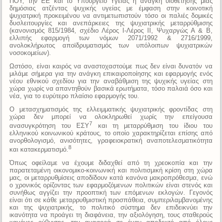
ΠΟΥ, την ΕΕ και το Υπουργείο Υγείας η ανάγκη υιοθέτησης μιας
δημόσιας ατζέντας ψυχικής υγείας με έμφαση στην κοινοτική
ψυχιατρική προκειμένου να αντιμετωπιστούν τόσο οι παλιές δομικές
δυσλειτουργίες και ανεπάρκειες της ψυχιατρικής μεταρρύθμισης
(κανονισμός 815/1984, σχέδιο Λέρος I-Λέρος II, Ψυχαργώς Α & Β,
ελλιπής εφαρμογή των νόμων 2071/1992 & 2716/1999,
ανολοκλήρωτος αποϊδρυματισμός των υπόλοιπων ψυχιατρικών
νοσοκομείων).
Ωστόσο, είναι καιρός να αναστοχαστούμε πως δεν είναι δυνατόν να
μιλάμε σήμερα για την ανάγκη επικαιροποίησης και εφαρμογής ενός
νέου εθνικού σχεδίου για την αναβάθμιση της ψυχικής υγείας στη
χώρα χωρίς να απαντηθούν βασικά ερωτήματα, τόσο παλαιά όσο και
νέα, για το ευρύτερο πλαίσιο εφαρμογής του.
Ο μετασχηματισμός της ελλειμματικής ψυχιατρικής φροντίδας στη
χώρα δεν μπορεί να ολοκληρωθεί χωρίς την επείγουσα
7
ανασυγκρότηση του ΕΣΥ
και τη μεταρρύθμιση του ίδιου του
ελληνικού κοινωνικού κράτους, το οποίο χαρακτηρίζεται επίσης από
ανορθολογισμό, ανισότητες, γραφειοκρατική αναποτελεσματικότητα
8
και κατακερματισμό.
Όπως οφείλαμε να έχουμε διδαχθεί από τη χρεοκοπία και την
παρατεταμένη οικονομικο-κοινωνική και πολιτισμική κρίση στη χώρα
μας, οι μεταρρυθμίσεις αποδίδουν κατά κανόνα μακροπρόθεσμα, ενώ
ο χρονικός ορίζοντας των εφαρμοζόμενων πολιτικών είναι στενός και
συνήθως αγγίζει την προοπτική των επόμενων εκλογών. Γεγονός
είναι ότι σε κάθε μεταρρυθμιστική προσπάθεια, συμπεριλαμβανομένης
και της ψυχιατρικής, το πολιτικό σύστημα δεν επιδεικνύει την
ικανότητα να προάγει τη διαφάνεια, την αξιολόγηση, τους σταθερούς