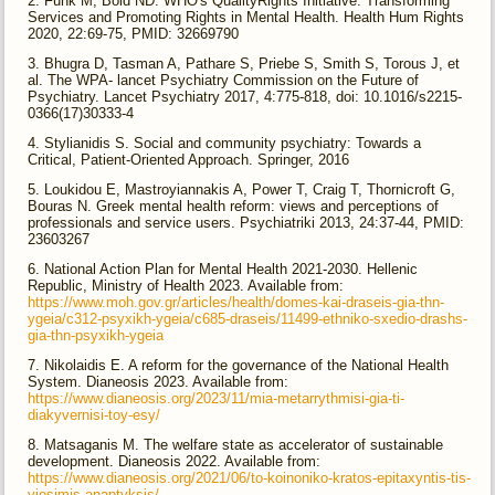
Funk M, Bold ND. WHO's QualityRights Initiative: Transforming
Services and Promoting Rights in Mental Health. Health Hum Rights
2020, 22:69-75, PMID: 32669790
Bhugra D, Tasman A, Pathare S, Priebe S, Smith S, Torous J, et
al. The WPA- lancet Psychiatry Commission on the Future of
Psychiatry. Lancet Psychiatry 2017, 4:775-818, doi: 10.1016/s2215-
0366(17)30333-4
Stylianidis S. Social and community psychiatry: Towards a
Critical, Patient-Oriented Approach. Springer, 2016
Loukidou E, Mastroyiannakis A, Power T, Craig T, Thornicroft G,
Bouras N. Greek mental health reform: views and perceptions of
professionals and service users. Psychiatriki 2013, 24:37-44, PMID:
23603267
National Action Plan for Mental Health 2021-2030. Hellenic
Republic, Ministry of Health 2023. Available from:
https://www.moh.gov.gr/articles/health/domes-kai-draseis-gia-thn-
ygeia/c312-psyxikh-ygeia/c685-draseis/11499-ethniko-sxedio-drashs-
gia-thn-psyxikh-ygeia
Nikolaidis E. A reform for the governance of the National Health
System. Dianeosis 2023. Available from:
https://www.dianeosis.org/2023/11/mia-metarrythmisi-gia-ti-
diakyvernisi-toy-esy/
Matsaganis M. The welfare state as accelerator of sustainable
development. Dianeosis 2022. Available from:
https://www.dianeosis.org/2021/06/to-koinoniko-kratos-epitaxyntis-tis-
viosimis-anaptyksis/