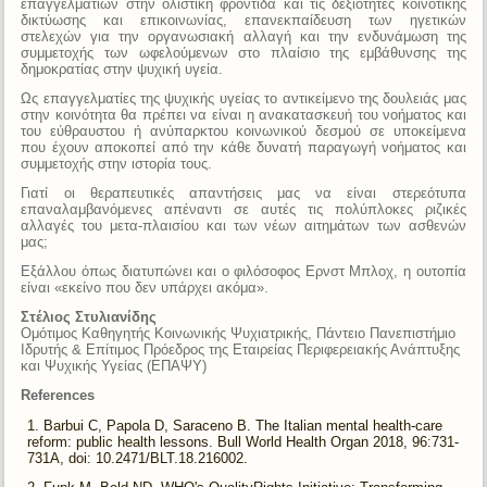
επαγγελματιών στην ολιστική φροντίδα και τις δεξιότητες κοινοτικής
δικτύωσης και επικοινωνίας, επανεκπαίδευση των ηγετικών
στελεχών για την οργανωσιακή αλλαγή και την ενδυνάμωση της
συμμετοχής των ωφελούμενων στο πλαίσιο της εμβάθυνσης της
δημοκρατίας στην ψυχική υγεία.
Ως επαγγελματίες της ψυχικής υγείας το αντικείμενο της δουλειάς μας
στην κοινότητα θα πρέπει να είναι η ανακατασκευή του νοήματος και
του εύθραυστου ή ανύπαρκτου κοινωνικού δεσμού σε υποκείμενα
που έχουν αποκοπεί από την κάθε δυνατή παραγωγή νοήματος και
συμμετοχής στην ιστορία τους.
Γιατί οι θεραπευτικές απαντήσεις μας να είναι στερεότυπα
επαναλαμβανόμενες απέναντι σε αυτές τις πολύπλοκες ριζικές
αλλαγές του μετα-πλαισίου και των νέων αιτημάτων των ασθενών
μας;
Εξάλλου όπως διατυπώνει και ο φιλόσοφος Ερνστ Μπλοχ, η ουτοπία
είναι «εκείνο που δεν υπάρχει ακόμα».
Στέλιος Στυλιανίδης
Ομότιμος Καθηγητής Κοινωνικής Ψυχιατρικής, Πάντειο Πανεπιστήμιο
Ιδρυτής & Επίτιμος Πρόεδρος της Εταιρείας Περιφερειακής Ανάπτυξης
και Ψυχικής Υγείας (ΕΠΑΨΥ)
References
Barbui C, Papola D, Saraceno B. The Italian mental health-care
reform: public health lessons. Bull World Health Organ 2018, 96:731-
731A, doi: 10.2471/BLT.18.216002.