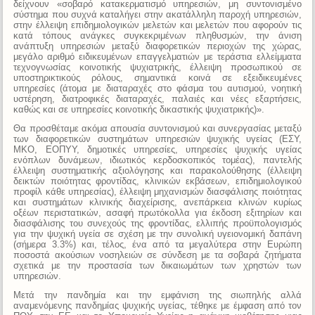
δείχνουν «σοβαρό κατακερματισμό υπηρεσιών, μη συντονισμένο
σύστημα που συχνά καταλήγει στην ακατάλληλη παροχή υπηρεσιών,
στην έλλειψη επιδημιολογικών μελετών και μελετών που αφορούν τις
κατά τόπους ανάγκες συγκεκριμένων πληθυσμών, την άνιση
ανάπτυξη υπηρεσιών μεταξύ διαφορετικών περιοχών της χώρας,
μεγάλο αριθμό ειδικευμένων επαγγελματιών με τεράστια ελλείμματα
τεχνογνωσίας κοινοτικής ψυχιατρικής, έλλειψη προσωπικού σε
υποστηρικτικούς ρόλους, σημαντικά κοινά σε εξειδικευμένες
υπηρεσίες (άτομα με διαταραχές στο φάσμα του αυτισμού, νοητική
υστέρηση, διατροφικές διαταραχές, παλαιές και νέες εξαρτήσεις,
καθώς και σε υπηρεσίες κοινοτικής δικαστικής ψυχιατρικής)».
Θα προσθέταμε ακόμα απουσία συντονισμού και συνεργασίας μεταξύ
των διαφορετικών συστημάτων υπηρεσιών ψυχικής υγείας (ΕΣΥ,
ΜΚΟ, ΕΟΠΥΥ, δημοτικές υπηρεσίες, υπηρεσίες ψυχικής υγείας
ενόπλων δυνάμεων, ιδιωτικός κερδοσκοπικός τομέας), παντελής
έλλειψη συστηματικής αξιολόγησης και παρακολούθησης (έλλειψη
δεικτών ποιότητας φροντίδας, κλινικών εκβάσεων, επιδημιολογικού
προφίλ κάθε υπηρεσίας), έλλειψη μηχανισμών διασφάλισης ποιότητας
και συστημάτων κλινικής διαχείρισης, ανεπάρκεια κλινών κυρίως
οξέων περιστατικών, ασαφή πρωτόκολλα για έκδοση εξιτηρίων και
διασφάλισης του συνεχούς της φροντίδας, ελλιπής προϋπολογισμός
για την ψυχική υγεία σε σχέση με την συνολική υγειονομική δαπάνη
(σήμερα 3.3%) και, τέλος, ένα από τα μεγαλύτερα στην Ευρώπη
ποσοστά ακούσιων νοσηλειών σε σύνδεση με τα σοβαρά ζητήματα
σχετικά με την προστασία των δικαιωμάτων των χρηστών των
υπηρεσιών.
Μετά την πανδημία και την εμφάνιση της σιωπηλής αλλά
αναμενόμενης πανδημίας ψυχικής υγείας, τέθηκε με έμφαση από τον