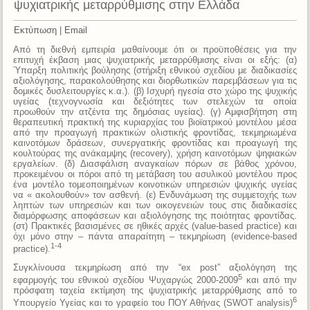
ψυχιατρικής μεταρρύθμισης στην Ελλάδα
Εκτύπωση
|
Email
Από τη διεθνή εμπειρία μαθαίνουμε ότι οι προϋποθέσεις για την
επιτυχή έκβαση μιας ψυχιατρικής μεταρρύθμισης είναι οι εξής: (α)
Ύπαρξη πολιτικής βούλησης (στήριξη εθνικού σχεδίου με διαδικασίες
αξιολόγησης, παρακολούθησης και διορθωτικών παρεμβάσεων για τις
δομικές δυσλειτουργίες κ.α.). (β) Ισχυρή ηγεσία στο χώρο της ψυχικής
υγείας (τεχνογνωσία και δεξιότητες των στελεχών τα οποία
προωθούν την ατζέντα της δημόσιας υγείας). (γ) Αμφισβήτηση στη
θεραπευτική πρακτική της κυριαρχίας του βιοϊατρικού μοντέλου μέσα
από την προαγωγή πρακτικών ολιστικής φροντίδας, τεκμηριωμένα
καινοτόμων δράσεων, συνεργατικής φροντίδας και προαγωγή της
κουλτούρας της ανάκαμψης (recovery), χρήση καινοτόμων ψηφιακών
εργαλείων. (δ) Διασφάλιση αναγκαίων πόρων σε βάθος χρόνου,
προκειμένου οι πόροι από τη μετάβαση του ασυλικού μοντέλου προς
ένα μοντέλο τομεοποιημένων κοινοτικών υπηρεσιών ψυχικής υγείας
να « ακολουθούν» τον ασθενή. (ε) Ενδυνάμωση της συμμετοχής των
ληπτών των υπηρεσιών και των οικογενειών τους στις διαδικασίες
διαμόρφωσης αποφάσεων και αξιολόγησης της ποιότητας φροντίδας.
(στ) Πρακτικές βασισμένες σε ηθικές αρχές (value-based practice) και
όχι μόνο στην – πάντα απαραίτητη – τεκμηρίωση (evidence-based
1-4
practice).
Συγκλίνουσα τεκμηρίωση από την “ex post” αξιολόγηση της
5
εφαρμογής του εθνικού σχεδίου Ψυχαργώς 2000-2009
και από την
πρόσφατη ταχεία εκτίμηση της ψυχιατρικής μεταρρύθμισης από το
6
Υπουργείο Υγείας και το γραφείο του ΠΟΥ Αθήνας (SWΟT analysis)