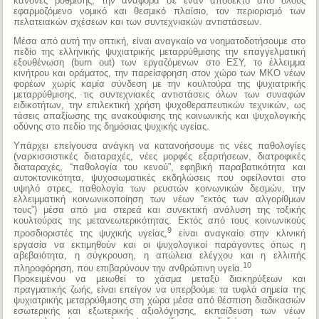
κανόνες ρύθμισης, την αναφορά σε έναν αποδεκτό από όλους
εφαρμοζόμενο νομικό και θεσμικό πλαίσιο, τον περιορισμό των
πελατειακών σχέσεων και των συντεχνιακών αντιστάσεων.
Μέσα από αυτή την οπτική, είναι αναγκαίο να νοηματοδοτήσουμε στο
πεδίο της ελληνικής ψυχιατρικής μεταρρύθμισης την επαγγελματική
εξουθένωση (burn out) των εργαζόμενων στο ΕΣΥ, το έλλειμμα
κινήτρου και οράματος, την παρείσφρηση στον χώρο των ΜΚΟ νέων
φορέων χωρίς καμία σύνδεση με την κουλτούρα της ψυχιατρικής
μεταρρύθμισης, τις συντεχνιακές αντιστάσεις όλων των συναφών
ειδικοτήτων, την επιλεκτική χρήση ψυχοθεραπευτικών τεχνικών, ως
τάσεις απαξίωσης της ανακούφισης της κοινωνικής και ψυχολογικής
οδύνης στο πεδίο της δημόσιας ψυχικής υγείας.
Υπάρχει επείγουσα ανάγκη να κατανοήσουμε τις νέες παθολογίες
(ναρκισσιστικές διαταραχές, νέες μορφές εξαρτήσεων, διατροφικές
διαταραχές, “παθολογία του κενού”, εφηβική παραβατικότητα και
αυτοκτονικότητα, ψυχοσωματικές εκδηλώσεις που οφείλονται στο
υψηλό στρες, παθολογία των ρευστών κοινωνικών δεσμών, την
ελλειμματική κοινωνικοποίηση των νέων “εκτός των αλγορίθμων
τους”) μέσα από μια στερεά και συνεκτική ανάλυση της τοξικής
κουλτούρας της μετανεωτερικότητας. Eκτός από τους κοινωνικούς
9
προσδιοριστές της ψυχικής υγείας,
είναι αναγκαίο στην κλινική
εργασία να εκτιμηθούν και οι ψυχολογικοί παράγοντες όπως η
αβεβαιότητα, η σύγκρουση, η απώλεια ελέγχου και η ελλιπής
10
πληροφόρηση, που επιβαρύνουν την ανθρώπινη υγεία.
Προκειμένου να μειωθεί το χάσμα μεταξύ διακηρύξεων και
πραγματικής ζωής, είναι επείγον να υπερβούμε τα τυφλά σημεία της
ψυχιατρικής μεταρρύθμισης στη χώρα μέσα από θέσπιση διαδικασιών
εσωτερικής και εξωτερικής αξιολόγησης, εκπαίδευση των νέων