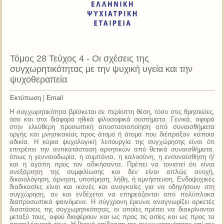
Τόμος 28 Τεύχος 4 - Οι σχέσεις της
συγχωρητικότητας με την ψυχική υγεία και την
ψυχοθεραπεία
Εκτύπωση
|
Email
H συγχωρητικότητα βρίσκεται σε περίοπτη θέση, τόσο στις θρησκείες,
όσο και στα διάφορα ηθικά φιλοσοφικά συστήματα. Γενικά, αφορά
στην ελεύθερη προσωπική αποστασιοποίηση από συναισθήματα
οργής και μνησικακίας προς άτομο ή άτομα που διέπραξαν κάποια
αδικία. Η κύρια ψυχολογική λειτουργία της συγχώρησης είναι ότι
επιτρέπει την αντικατάσταση αρνητικών από θετικά συναισθήματα,
όπως η γενναιοδωρία, η συμπόνια, η καλοσύνη, η ενσυναίσθηση ή/
και η αγάπη προς τον αδικήσαντα. Πρέπει να τονιστεί ότι είναι
ανεξάρτητη της συμφιλίωσης και δεν είναι απλώς ανοχή,
δικαιολόγηση, άρνηση, υποτίμηση, λήθη, ή αμνήστευση. Ενδοψυχικές
διαδικασίες είναι και ικανές και αναγκαίες για να οδηγήσουν στη
συγχώρηση, αν και ενδέχεται να επηρεάζονται από πολύπλοκα
διαπροσωπικά φαινόμενα. Η σύγχρονη έρευνα αναγνωρίζει αρκετές
διαστάσεις της συγχωρητικότητας, οι οποίες πρέπει να διακρίνονται
μεταξύ τους, αφού διαφέρουν και ως προς τις αιτίες και ως προς τα