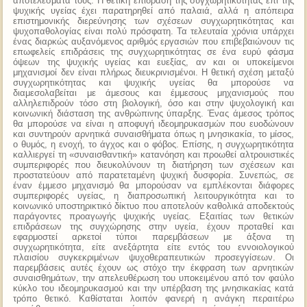
αποτελέσματά τους. Η θετική επίδραση της συγχωρητικότητας επί της
ψυχικής υγείας έχει παρατηρηθεί από παλαιά, αλλά η απόπειρα
επιστημονικής διερεύνησης των σχέσεων συγχωρητικότητας και
ψυχοπαθολογίας είναι πολύ πρόσφατη. Τα τελευταία χρόνια υπάρχει
ένας διαρκώς αυξανόμενος αριθμός εργασιών που επιβεβαιώνουν τις
επωφελείς επιδράσεις της συγχωρητικότητας σε ένα ευρύ φάσμα
όψεων της ψυχικής υγείας και ευεξίας, αν και οι υποκείμενοι
μηχανισμοί δεν είναι πλήρως διευκρινισμένοι. Η θετική σχέση μεταξύ
συγχωρητικότητας και ψυχικής υγείας θα μπορούσε να
διαμεσολαβείται με άμεσους και έμμεσους μηχανισμούς που
αλληλεπιδρούν τόσο στη βιολογική, όσο και στην ψυχολογική και
κοινωνική διάσταση της ανθρώπινης ύπαρξης. Ένας άμεσος τρόπος
θα μπορούσε να είναι η αποφυγή ιδεομηρυκασμών που ευοδώνουν
και συντηρούν αρνητικά συναισθήματα όπως η μνησικακία, το μίσος,
ο θυμός, η ενοχή, το άγχος και ο φόβος. Επίσης, η συγχωρητικότητα
καλλιεργεί τη «συναισθαντική» κατανόηση και προωθεί αλτρουιστικές
συμπεριφορές που διευκολύνουν τη διατήρηση των σχέσεων και
προστατεύουν από παρατεταμένη ψυχική δυσφορία. Συνεπώς, σε
έναν έμμεσο μηχανισμό θα μπορούσαν να εμπλέκονται διάφορες
συμπεριφορές υγείας, η διαπροσωπική λειτουργικότητα και το
κοινωνικό υποστηρικτικό δίκτυο που αποτελούν καθολικά αποδεκτούς
παράγοντες προαγωγής ψυχικής υγείας. Εξαιτίας των θετικών
επιδράσεων της συγχώρησης στην υγεία, έχουν προταθεί και
εφαρμoστεί αρκετοί τύποι παρεμβάσεων με άξονα τη
συγχωρητικότητα, είτε ανεξάρτητα είτε εντός του εννοιολογικού
πλαισίου συγκεκριμένων ψυχοθεραπευτικών προσεγγίσεων. Οι
παρεμβάσεις αυτές έχουν ως στόχο την έκφραση των αρνητικών
συναισθημάτων, την απελευθέρωση του υποκειμένου από τον φαύλο
κύκλο του ιδεομηρυκασμού και την υπέρβαση της μνησικακίας κατά
τρόπο θετικό. Καθίσταται λοιπόν φανερή η ανάγκη περαιτέρω